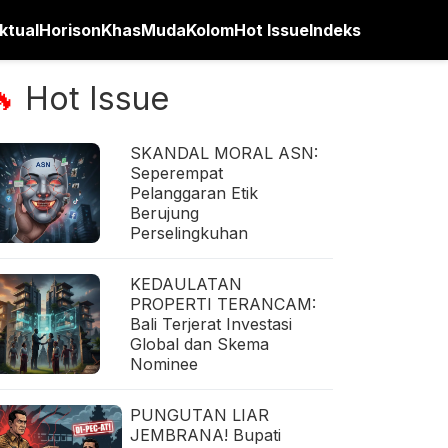
ktual
Horison
Khas
Muda
Kolom
Hot Issue
Indeks
Hot Issue
🔥
SKANDAL MORAL ASN:
Seperempat
Pelanggaran Etik
Berujung
Perselingkuhan
KEDAULATAN
PROPERTI TERANCAM:
Bali Terjerat Investasi
Global dan Skema
Nominee
PUNGUTAN LIAR
JEMBRANA! Bupati