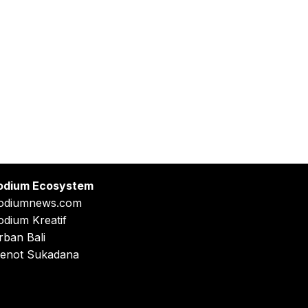
odium Ecosystem
odiumnews.com
odium Kreatif
rban Bali
enot Sukadana