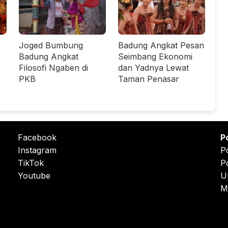
Joged Bumbung
Badung Angkat Pesan
Badung Angkat
Seimbang Ekonomi
Filosofi Ngaben di
dan Yadnya Lewat
PKB
Taman Penasar
Facebook
P
Instagram
P
TikTok
P
Youtube
U
M