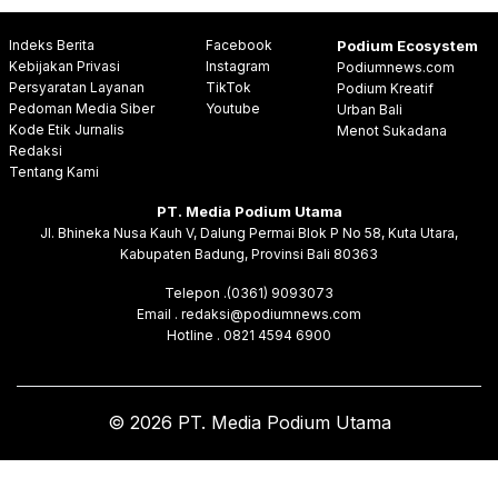
Indeks Berita
Facebook
Podium Ecosystem
Kebijakan Privasi
Instagram
Podiumnews.com
Persyaratan Layanan
TikTok
Podium Kreatif
Pedoman Media Siber
Youtube
Urban Bali
Kode Etik Jurnalis
Menot Sukadana
Redaksi
Tentang Kami
PT. Media Podium Utama
Jl. Bhineka Nusa Kauh V, Dalung Permai Blok P No 58, Kuta Utara,
Kabupaten Badung, Provinsi Bali 80363
Telepon .(0361) 9093073
Email . redaksi@podiumnews.com
Hotline . 0821 4594 6900
© 2026 PT. Media Podium Utama