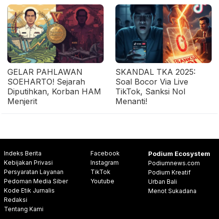
GELAR PAHLAWAN
SKANDAL TKA 2025:
SOEHARTO! Sejarah
Soal Bocor Via Live
Diputihkan, Korban HAM
TikTok, Sanksi Nol
Menjerit
Menanti!
Indeks Berita
Facebook
Podium Ecosystem
Kebijakan Privasi
Instagram
Podiumnews.com
Persyaratan Layanan
TikTok
Podium Kreatif
Pedoman Media Siber
Youtube
Urban Bali
Kode Etik Jurnalis
Menot Sukadana
Redaksi
Tentang Kami