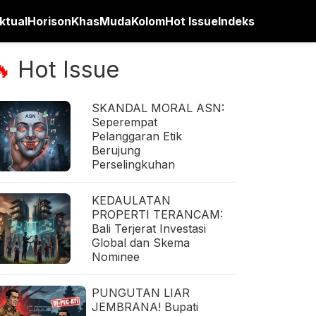
ktual
Horison
Khas
Muda
Kolom
Hot Issue
Indeks
Hot Issue
🔥
SKANDAL MORAL ASN:
Seperempat
Pelanggaran Etik
Berujung
Perselingkuhan
KEDAULATAN
PROPERTI TERANCAM:
Bali Terjerat Investasi
Global dan Skema
Nominee
PUNGUTAN LIAR
JEMBRANA! Bupati