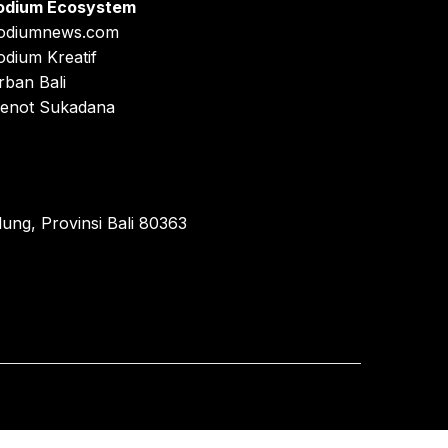
odium Ecosystem
odiumnews.com
odium Kreatif
rban Bali
enot Sukadana
ung, Provinsi Bali 80363