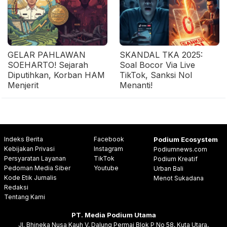
GELAR PAHLAWAN
SKANDAL TKA 2025:
SOEHARTO! Sejarah
Soal Bocor Via Live
Diputihkan, Korban HAM
TikTok, Sanksi Nol
Menjerit
Menanti!
Indeks Berita
Facebook
Podium Ecosystem
Kebijakan Privasi
Instagram
Podiumnews.com
Persyaratan Layanan
TikTok
Podium Kreatif
Pedoman Media Siber
Youtube
Urban Bali
Kode Etik Jurnalis
Menot Sukadana
Redaksi
Tentang Kami
PT. Media Podium Utama
Jl. Bhineka Nusa Kauh V, Dalung Permai Blok P No 58, Kuta Utara,