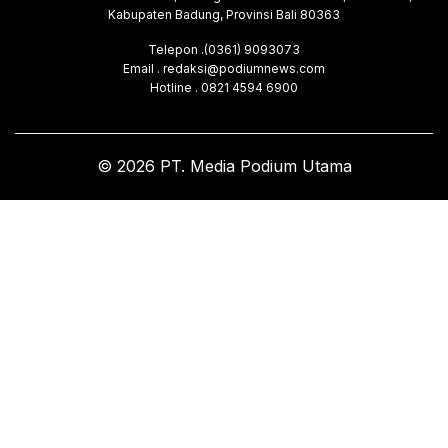
Kabupaten Badung, Provinsi Bali 80363
Telepon .(0361) 9093073
Email . redaksi@podiumnews.com
Hotline . 0821 4594 6900
© 2026 PT. Media Podium Utama