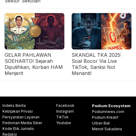
Sektor Sekolah
GELAR PAHLAWAN
SKANDAL TKA 2025:
SOEHARTO! Sejarah
Soal Bocor Via Live
Diputihkan, Korban HAM
TikTok, Sanksi Nol
Menjerit
Menanti!
Indeks Berita
Facebook
Podium Ecosystem
Kebijakan Privasi
Instagram
Podiumnews.com
Persyaratan Layanan
TikTok
Podium Kreatif
Pedoman Media Siber
Youtube
Urban Bali
Kode Etik Jurnalis
Menot Sukadana
Redaksi