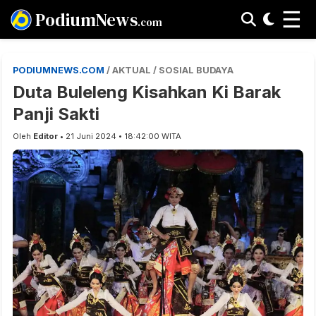
☰
PodiumNews
.com
PODIUMNEWS.COM
/ AKTUAL / SOSIAL BUDAYA
Duta Buleleng Kisahkan Ki Barak
Panji Sakti
Oleh
Editor
• 21 Juni 2024 • 18:42:00 WITA