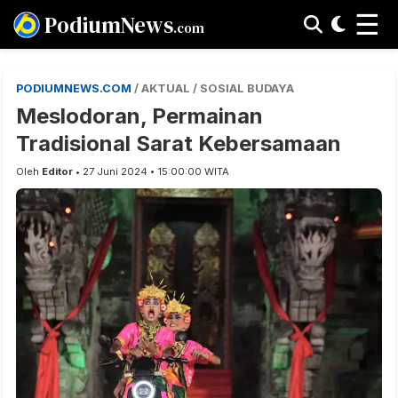
☰
PodiumNews
.com
PODIUMNEWS.COM
/ AKTUAL / SOSIAL BUDAYA
Meslodoran, Permainan
Tradisional Sarat Kebersamaan
Oleh
Editor
• 27 Juni 2024 • 15:00:00 WITA