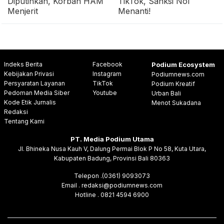
Diputihkan, Korban HAM
TikTok, Sanksi Nol
Menjerit
Menanti!
Indeks Berita
Facebook
Podium Ecosystem
Kebijakan Privasi
Instagram
Podiumnews.com
Persyaratan Layanan
TikTok
Podium Kreatif
Pedoman Media Siber
Youtube
Urban Bali
Kode Etik Jurnalis
Menot Sukadana
Redaksi
Tentang Kami
PT. Media Podium Utama
Jl. Bhineka Nusa Kauh V, Dalung Permai Blok P No 58, Kuta Utara,
Kabupaten Badung, Provinsi Bali 80363
Telepon .(0361) 9093073
Email . redaksi@podiumnews.com
Hotline . 0821 4594 6900