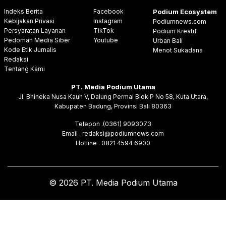
Indeks Berita
Facebook
Podium Ecosystem
Kebijakan Privasi
Instagram
Podiumnews.com
Persyaratan Layanan
TikTok
Podium Kreatif
Pedoman Media Siber
Youtube
Urban Bali
Kode Etik Jurnalis
Menot Sukadana
Redaksi
Tentang Kami
PT. Media Podium Utama
Jl. Bhineka Nusa Kauh V, Dalung Permai Blok P No 58, Kuta Utara,
Kabupaten Badung, Provinsi Bali 80363
Telepon .(0361) 9093073
Email . redaksi@podiumnews.com
Hotline . 0821 4594 6900
© 2026 PT. Media Podium Utama