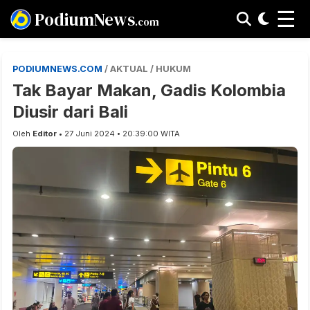
☰
PodiumNews
.com
PODIUMNEWS.COM
/ AKTUAL / HUKUM
Tak Bayar Makan, Gadis Kolombia
Diusir dari Bali
Oleh
Editor
• 27 Juni 2024 • 20:39:00 WITA