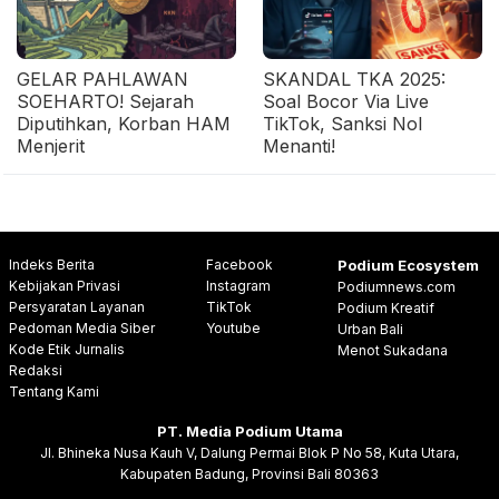
GELAR PAHLAWAN
SKANDAL TKA 2025:
SOEHARTO! Sejarah
Soal Bocor Via Live
Diputihkan, Korban HAM
TikTok, Sanksi Nol
Menjerit
Menanti!
Indeks Berita
Facebook
Podium Ecosystem
Kebijakan Privasi
Instagram
Podiumnews.com
Persyaratan Layanan
TikTok
Podium Kreatif
Pedoman Media Siber
Youtube
Urban Bali
Kode Etik Jurnalis
Menot Sukadana
Redaksi
Tentang Kami
PT. Media Podium Utama
Jl. Bhineka Nusa Kauh V, Dalung Permai Blok P No 58, Kuta Utara,
Kabupaten Badung, Provinsi Bali 80363