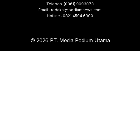
Telepon .(0361) 9093073
Email . redaksi@podiumnews.com
Hotline . 0821 4594 6900
© 2026 PT. Media Podium Utama