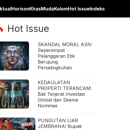
ktual
Horison
Khas
Muda
Kolom
Hot Issue
Indeks
Hot Issue
🔥
SKANDAL MORAL ASN:
Seperempat
Pelanggaran Etik
Berujung
Perselingkuhan
KEDAULATAN
PROPERTI TERANCAM:
Bali Terjerat Investasi
Global dan Skema
Nominee
PUNGUTAN LIAR
JEMBRANA! Bupati