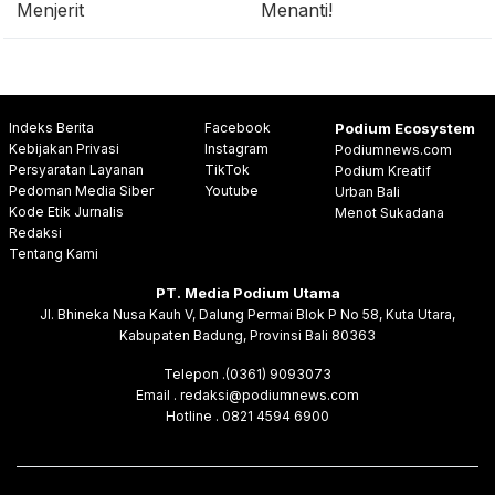
Menjerit
Menanti!
Indeks Berita
Facebook
Podium Ecosystem
Kebijakan Privasi
Instagram
Podiumnews.com
Persyaratan Layanan
TikTok
Podium Kreatif
Pedoman Media Siber
Youtube
Urban Bali
Kode Etik Jurnalis
Menot Sukadana
Redaksi
Tentang Kami
PT. Media Podium Utama
Jl. Bhineka Nusa Kauh V, Dalung Permai Blok P No 58, Kuta Utara,
Kabupaten Badung, Provinsi Bali 80363
Telepon .(0361) 9093073
Email . redaksi@podiumnews.com
Hotline . 0821 4594 6900