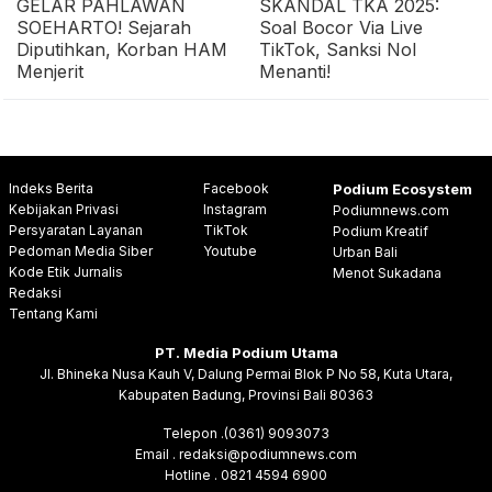
GELAR PAHLAWAN
SKANDAL TKA 2025:
SOEHARTO! Sejarah
Soal Bocor Via Live
Diputihkan, Korban HAM
TikTok, Sanksi Nol
Menjerit
Menanti!
Indeks Berita
Facebook
Podium Ecosystem
Kebijakan Privasi
Instagram
Podiumnews.com
Persyaratan Layanan
TikTok
Podium Kreatif
Pedoman Media Siber
Youtube
Urban Bali
Kode Etik Jurnalis
Menot Sukadana
Redaksi
Tentang Kami
PT. Media Podium Utama
Jl. Bhineka Nusa Kauh V, Dalung Permai Blok P No 58, Kuta Utara,
Kabupaten Badung, Provinsi Bali 80363
Telepon .(0361) 9093073
Email . redaksi@podiumnews.com
Hotline . 0821 4594 6900