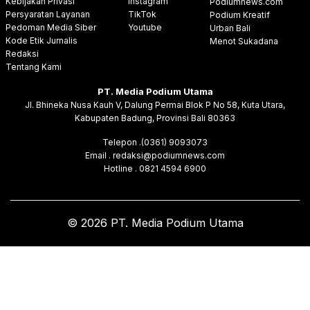
Kebijakan Privasi
Instagram
Podiumnews.com
Persyaratan Layanan
TikTok
Podium Kreatif
Pedoman Media Siber
Youtube
Urban Bali
Kode Etik Jurnalis
Menot Sukadana
Redaksi
Tentang Kami
PT. Media Podium Utama
Jl. Bhineka Nusa Kauh V, Dalung Permai Blok P No 58, Kuta Utara,
Kabupaten Badung, Provinsi Bali 80363
Telepon .(0361) 9093073
Email . redaksi@podiumnews.com
Hotline . 0821 4594 6900
© 2026 PT. Media Podium Utama