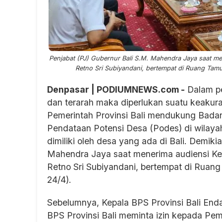
Penjabat (PJ) Gubernur Bali S.M. Mahendra Jaya saat men
Retno Sri Subiyandani, bertempat di Ruang Tamu
Denpasar | PODIUMNEWS.com -
Dalam pe
dan terarah maka diperlukan suatu keakurat
Pemerintah Provinsi Bali mendukung Badan 
Pendataan Potensi Desa (Podes) di wilay
dimiliki oleh desa yang ada di Bali. Demik
Mahendra Jaya saat menerima audiensi Kep
Retno Sri Subiyandani, bertempat di Ruan
24/4).
Sebelumnya, Kepala BPS Provinsi Bali En
BPS Provinsi Bali meminta izin kepada Pe