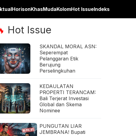
ktual
Horison
Khas
Muda
Kolom
Hot Issue
Indeks
Hot Issue
🔥
SKANDAL MORAL ASN:
Seperempat
Pelanggaran Etik
Berujung
Perselingkuhan
KEDAULATAN
PROPERTI TERANCAM:
Bali Terjerat Investasi
Global dan Skema
Nominee
PUNGUTAN LIAR
JEMBRANA! Bupati