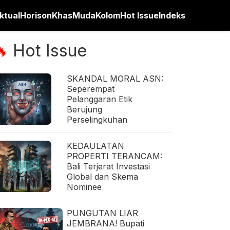
ktual
Horison
Khas
Muda
Kolom
Hot Issue
Indeks
Hot Issue
🔥
SKANDAL MORAL ASN:
Seperempat
Pelanggaran Etik
Berujung
Perselingkuhan
KEDAULATAN
PROPERTI TERANCAM:
Bali Terjerat Investasi
Global dan Skema
Nominee
PUNGUTAN LIAR
JEMBRANA! Bupati