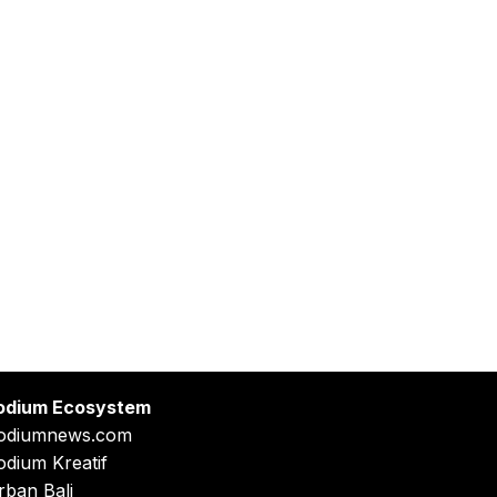
odium Ecosystem
odiumnews.com
odium Kreatif
rban Bali