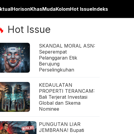
ktual
Horison
Khas
Muda
Kolom
Hot Issue
Indeks
Hot Issue
🔥
SKANDAL MORAL ASN:
Seperempat
Pelanggaran Etik
Berujung
Perselingkuhan
KEDAULATAN
PROPERTI TERANCAM:
Bali Terjerat Investasi
Global dan Skema
Nominee
PUNGUTAN LIAR
JEMBRANA! Bupati