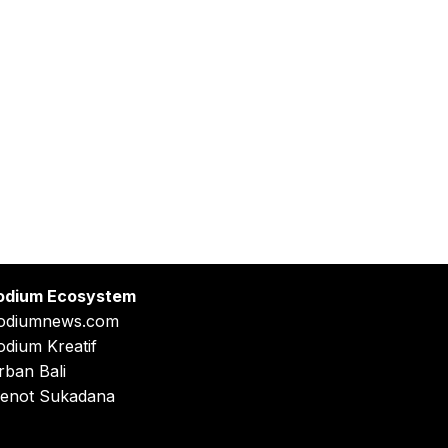
odium Ecosystem
odiumnews.com
odium Kreatif
rban Bali
enot Sukadana