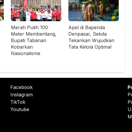
Merah Putih 100
Apel di Bapenda
Meter Membentang,
Denpasar, Sekda
Bupati Tabanan
Tekankan Wujudkan
Kobarkan
Tata Kelola Optimal
Nasionalisme
Facebook
P
Instagram
P
TikTok
P
Youtube
U
M