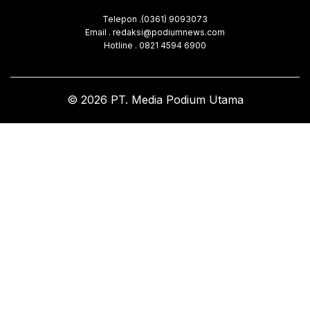
Telepon .(0361) 9093073
Email . redaksi@podiumnews.com
Hotline . 0821 4594 6900
© 2026 PT. Media Podium Utama