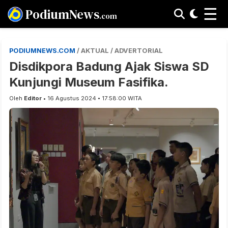
☰
PodiumNews
.com
PODIUMNEWS.COM
/ AKTUAL / ADVERTORIAL
Disdikpora Badung Ajak Siswa SD
Kunjungi Museum Fasifika.
Oleh
Editor
• 16 Agustus 2024 • 17:58:00 WITA