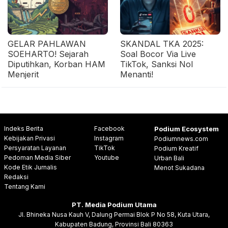
GELAR PAHLAWAN
SKANDAL TKA 2025:
SOEHARTO! Sejarah
Soal Bocor Via Live
Diputihkan, Korban HAM
TikTok, Sanksi Nol
Menjerit
Menanti!
Indeks Berita
Facebook
Podium Ecosystem
Kebijakan Privasi
Instagram
Podiumnews.com
Persyaratan Layanan
TikTok
Podium Kreatif
Pedoman Media Siber
Youtube
Urban Bali
Kode Etik Jurnalis
Menot Sukadana
Redaksi
Tentang Kami
PT. Media Podium Utama
Jl. Bhineka Nusa Kauh V, Dalung Permai Blok P No 58, Kuta Utara,
Kabupaten Badung, Provinsi Bali 80363