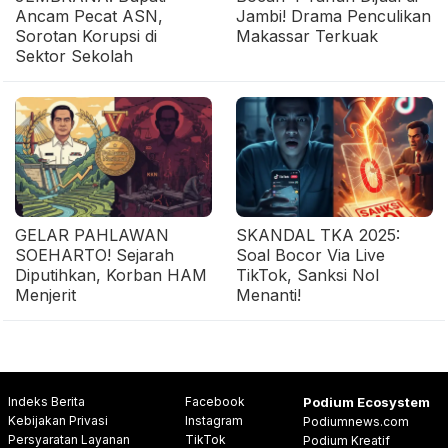
Ancam Pecat ASN,
Jambi! Drama Penculikan
Sorotan Korupsi di
Makassar Terkuak
Sektor Sekolah
GELAR PAHLAWAN
SKANDAL TKA 2025:
SOEHARTO! Sejarah
Soal Bocor Via Live
Diputihkan, Korban HAM
TikTok, Sanksi Nol
Menjerit
Menanti!
Indeks Berita
Facebook
Podium Ecosystem
Kebijakan Privasi
Instagram
Podiumnews.com
Persyaratan Layanan
TikTok
Podium Kreatif