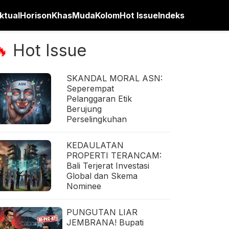
ktual
Horison
Khas
Muda
Kolom
Hot Issue
Indeks
Hot Issue
🔥
SKANDAL MORAL ASN:
Seperempat
Pelanggaran Etik
Berujung
Perselingkuhan
KEDAULATAN
PROPERTI TERANCAM:
Bali Terjerat Investasi
Global dan Skema
Nominee
PUNGUTAN LIAR
JEMBRANA! Bupati