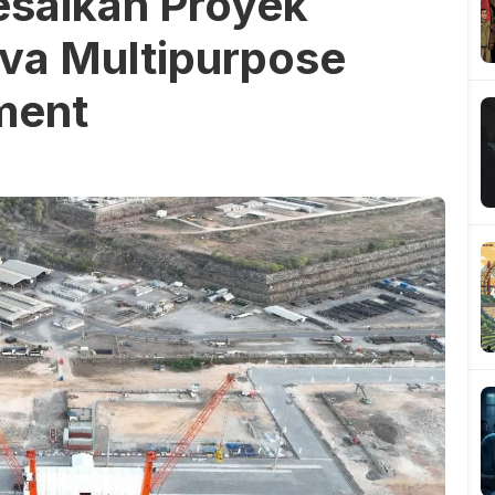
esaikan Proyek
ava Multipurpose
ment