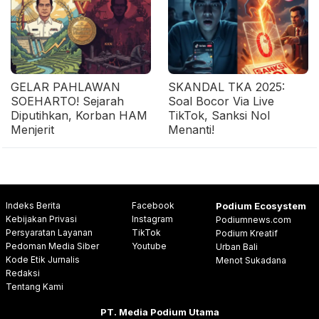
GELAR PAHLAWAN
SKANDAL TKA 2025:
SOEHARTO! Sejarah
Soal Bocor Via Live
Diputihkan, Korban HAM
TikTok, Sanksi Nol
Menjerit
Menanti!
Indeks Berita
Facebook
Podium Ecosystem
Kebijakan Privasi
Instagram
Podiumnews.com
Persyaratan Layanan
TikTok
Podium Kreatif
Pedoman Media Siber
Youtube
Urban Bali
Kode Etik Jurnalis
Menot Sukadana
Redaksi
Tentang Kami
PT. Media Podium Utama