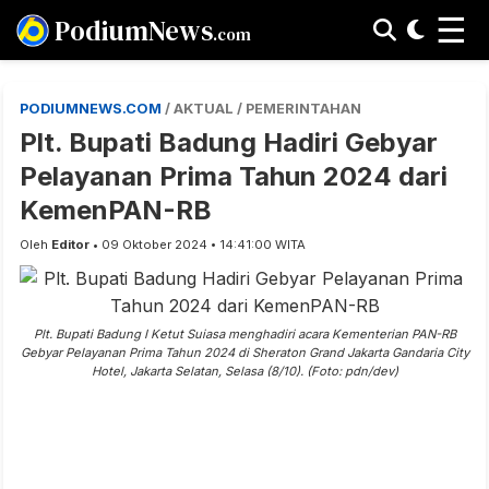
☰
PodiumNews
.com
PODIUMNEWS.COM
/ AKTUAL / PEMERINTAHAN
Plt. Bupati Badung Hadiri Gebyar
Pelayanan Prima Tahun 2024 dari
KemenPAN-RB
Oleh
Editor
• 09 Oktober 2024 • 14:41:00 WITA
Plt. Bupati Badung I Ketut Suiasa menghadiri acara Kementerian PAN-RB
Gebyar Pelayanan Prima Tahun 2024 di Sheraton Grand Jakarta Gandaria City
Hotel, Jakarta Selatan, Selasa (8/10). (Foto: pdn/dev)