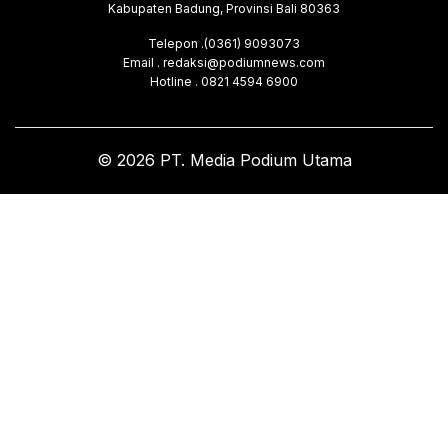
Kabupaten Badung, Provinsi Bali 80363
Telepon .(0361) 9093073
Email . redaksi@podiumnews.com
Hotline . 0821 4594 6900
© 2026 PT. Media Podium Utama