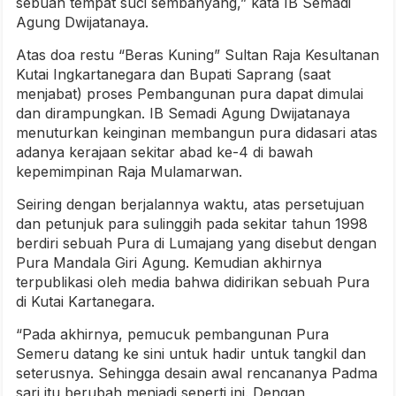
sebuah tempat suci sembahyang,” kata IB Semadi
Agung Dwijatanaya.
Atas doa restu “Beras Kuning” Sultan Raja Kesultanan
Kutai Ingkartanegara dan Bupati Saprang (saat
menjabat) proses Pembangunan pura dapat dimulai
dan dirampungkan. IB Semadi Agung Dwijatanaya
menuturkan keinginan membangun pura didasari atas
adanya kerajaan sekitar abad ke-4 di bawah
kepemimpinan Raja Mulamarwan.
Seiring dengan berjalannya waktu, atas persetujuan
dan petunjuk para sulinggih pada sekitar tahun 1998
berdiri sebuah Pura di Lumajang yang disebut dengan
Pura Mandala Giri Agung. Kemudian akhirnya
terpublikasi oleh media bahwa didirikan sebuah Pura
di Kutai Kartanegara.
“Pada akhirnya, pemucuk pembangunan Pura
Semeru datang ke sini untuk hadir untuk tangkil dan
seterusnya. Sehingga desain awal rencananya Padma
sari itu berubah menjadi seperti ini. Dengan