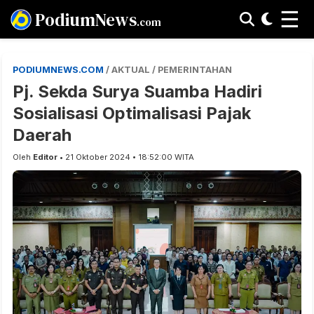
☰
PodiumNews
.com
PODIUMNEWS.COM
/ AKTUAL / PEMERINTAHAN
Pj. Sekda Surya Suamba Hadiri
Sosialisasi Optimalisasi Pajak
Daerah
Oleh
Editor
• 21 Oktober 2024 • 18:52:00 WITA