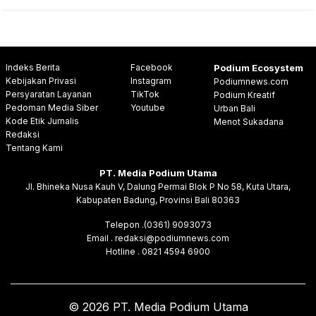
Indeks Berita
Facebook
Podium Ecosystem
Kebijakan Privasi
Instagram
Podiumnews.com
Persyaratan Layanan
TikTok
Podium Kreatif
Pedoman Media Siber
Youtube
Urban Bali
Kode Etik Jurnalis
Menot Sukadana
Redaksi
Tentang Kami
PT. Media Podium Utama
Jl. Bhineka Nusa Kauh V, Dalung Permai Blok P No 58, Kuta Utara,
Kabupaten Badung, Provinsi Bali 80363
Telepon .(0361) 9093073
Email . redaksi@podiumnews.com
Hotline . 0821 4594 6900
© 2026 PT. Media Podium Utama