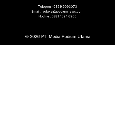
Telepon .(0361) 9093073
Email . redaksi@podiumnews.com
Hotline . 0821 4594 6900
© 2026 PT. Media Podium Utama