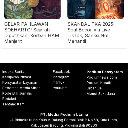
GELAR PAHLAWAN
SKANDAL TKA 2025:
SOEHARTO! Sejarah
Soal Bocor Via Live
Diputihkan, Korban HAM
TikTok, Sanksi Nol
Menjerit
Menanti!
Indeks Berita
Facebook
Podium Ecosystem
Kebijakan Privasi
Instagram
Podiumnews.com
Persyaratan Layanan
TikTok
Podium Kreatif
Pedoman Media Siber
Youtube
Urban Bali
Kode Etik Jurnalis
Menot Sukadana
Redaksi
Tentang Kami
PT. Media Podium Utama
Jl. Bhineka Nusa Kauh V, Dalung Permai Blok P No 58, Kuta Utara,
Kabupaten Badung, Provinsi Bali 80363