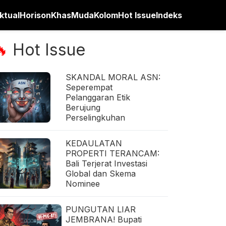
ktual
Horison
Khas
Muda
Kolom
Hot Issue
Indeks
Hot Issue
🔥
SKANDAL MORAL ASN:
Seperempat
Pelanggaran Etik
Berujung
Perselingkuhan
KEDAULATAN
PROPERTI TERANCAM:
Bali Terjerat Investasi
Global dan Skema
Nominee
PUNGUTAN LIAR
JEMBRANA! Bupati