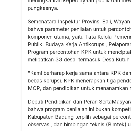
meningkatkan kepercayaan publik dan mew
pungkasnya.
Semenatara Inspektur Provinsi Bali, Way
bahwa parameter penilaian untuk percont
komponen utama, yaitu Tata Kelola Pemeri
Publik, Budaya Kerja Antikorupsi, Pelapor
Program percontohan KPK untuk menciptak
melibatkan 33 desa, termasuk Desa Kutuh
"Kami berharap kerja sama antara KPK da
bebas korupsi. KPK menerapkan tiga pend
MCP, dan pendidikan untuk menanamkan nila
Deputi Pendidikan dan Peran SertaMasya
bahwa program penilaian ini bukan kompetisi,
Kabupaten Badung terpilih sebagai perconto
observasi, dan bimbingan teknis (Bimtek) un