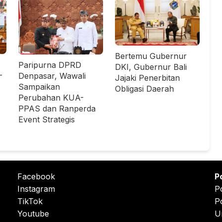
Bertemu Gubernur
Paripurna DPRD
DKI, Gubernur Bali
-
Denpasar, Wawali
Jajaki Penerbitan
Sampaikan
Obligasi Daerah
Perubahan KUA-
PPAS dan Ranperda
Event Strategis
Facebook
P
Instagram
P
TikTok
P
Youtube
U