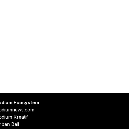
odium Ecosystem
odiumnews.com
odium Kreatif
rban Bali