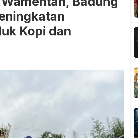
n Wamentan, Badung
eningkatan
duk Kopi dan