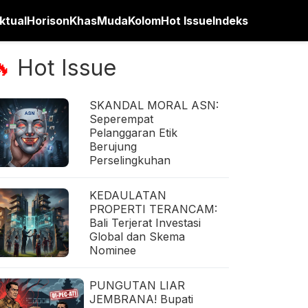
ktual
Horison
Khas
Muda
Kolom
Hot Issue
Indeks
Hot Issue
🔥
SKANDAL MORAL ASN:
Seperempat
Pelanggaran Etik
Berujung
Perselingkuhan
KEDAULATAN
PROPERTI TERANCAM:
Bali Terjerat Investasi
Global dan Skema
Nominee
PUNGUTAN LIAR
JEMBRANA! Bupati