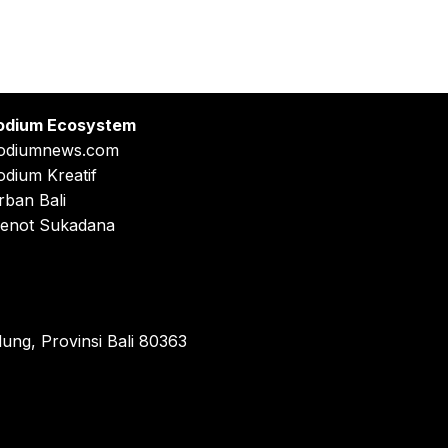
odium Ecosystem
odiumnews.com
odium Kreatif
rban Bali
enot Sukadana
ung, Provinsi Bali 80363