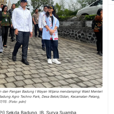
ian dan Pangan Badung I Wayan Wijana mendampingi Wakil Menteri
Badung Agro Techno Park, Desa Belok/Sidan, Kecamatan Petang,
7/11). (Foto: pdn)
(Pj) Sekda Badung, IB. Surya Suamba