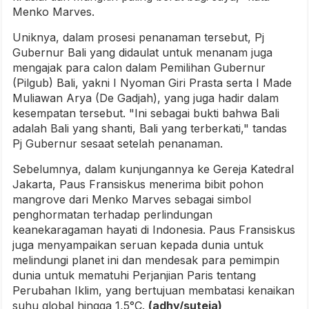
Menko Marves.
Uniknya, dalam prosesi penanaman tersebut, Pj
Gubernur Bali yang didaulat untuk menanam juga
mengajak para calon dalam Pemilihan Gubernur
(Pilgub) Bali, yakni I Nyoman Giri Prasta serta I Made
Muliawan Arya (De Gadjah), yang juga hadir dalam
kesempatan tersebut. "Ini sebagai bukti bahwa Bali
adalah Bali yang shanti, Bali yang terberkati," tandas
Pj Gubernur sesaat setelah penanaman.
Sebelumnya, dalam kunjungannya ke Gereja Katedral
Jakarta, Paus Fransiskus menerima bibit pohon
mangrove dari Menko Marves sebagai simbol
penghormatan terhadap perlindungan
keanekaragaman hayati di Indonesia. Paus Fransiskus
juga menyampaikan seruan kepada dunia untuk
melindungi planet ini dan mendesak para pemimpin
dunia untuk mematuhi Perjanjian Paris tentang
Perubahan Iklim, yang bertujuan membatasi kenaikan
suhu global hingga 1,5°C.
(adhy/suteja)