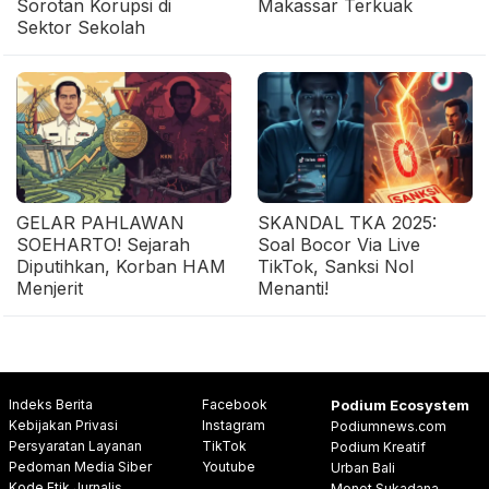
Sorotan Korupsi di
Makassar Terkuak
Sektor Sekolah
GELAR PAHLAWAN
SKANDAL TKA 2025:
SOEHARTO! Sejarah
Soal Bocor Via Live
Diputihkan, Korban HAM
TikTok, Sanksi Nol
Menjerit
Menanti!
Indeks Berita
Facebook
Podium Ecosystem
Kebijakan Privasi
Instagram
Podiumnews.com
Persyaratan Layanan
TikTok
Podium Kreatif
Pedoman Media Siber
Youtube
Urban Bali
Kode Etik Jurnalis
Menot Sukadana