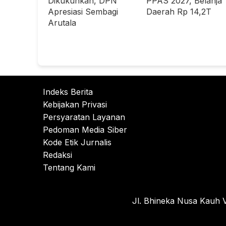
Dikukuhkan, DPN
PPAS 2027, Belanja
Apresiasi Sembagi
Daerah Rp 14,2T
Arutala
Indeks Berita
Kebijakan Privasi
Persyaratan Layanan
Pedoman Media Siber
Kode Etik Jurnalis
Redaksi
Tentang Kami
Jl. Bhineka Nusa Kauh V