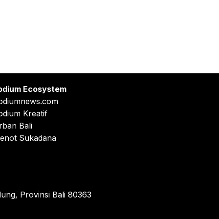
odium Ecosystem
odiumnews.com
odium Kreatif
rban Bali
enot Sukadana
ung, Provinsi Bali 80363