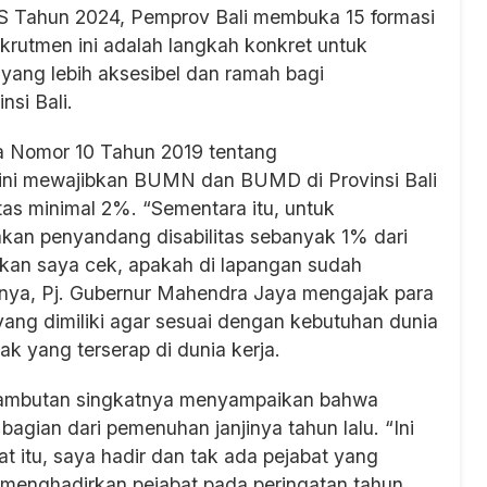
Tahun 2024, Pemprov Bali membuka 15 formasi
ekrutmen ini adalah langkah konkret untuk
yang lebih aksesibel dan ramah bagi
si Bali.
rda Nomor 10 Tahun 2019 tentang
ini mewajibkan BUMN dan BUMD di Provinsi Bali
as minimal 2%. “Sementara itu, untuk
kan penyandang disabilitas sebanyak 1% dari
i akan saya cek, apakah di lapangan sudah
nnya, Pj. Gubernur Mahendra Jaya mengajak para
ang dimiliki agar sesuai dengan kebutuhan dunia
k yang terserap di dunia kerja.
sambutan singkatnya menyampaikan bahwa
agian dari pemenuhan janjinya tahun lalu. “Ini
at itu, saya hadir dan tak ada pejabat yang
k menghadirkan pejabat pada peringatan tahun