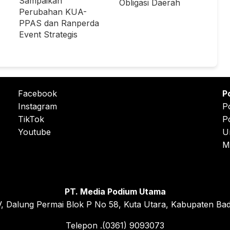
Sampaikan
Obligasi Daerah
Perubahan KUA-
PPAS dan Ranperda
Event Strategis
Facebook
P
Instagram
P
TikTok
P
Youtube
U
M
PT. Media Podium Utama
, Dalung Permai Blok P No 58, Kuta Utara, Kabupaten Bad
Telepon .(0361) 9093073