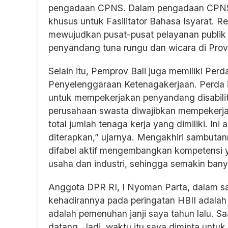
pengadaan CPNS. Dalam pengadaan CPNS 
khusus untuk Fasilitator Bahasa Isyarat. R
mewujudkan pusat-pusat pelayanan publik 
penyandang tuna rungu dan wicara di Provin
Selain itu, Pemprov Bali juga memiliki Pe
Penyelenggaraan Ketenagakerjaan. Perda 
untuk mempekerjakan penyandang disabilit
perusahaan swasta diwajibkan mempekerja
total jumlah tenaga kerja yang dimiliki. In
diterapkan,” ujarnya. Mengakhiri sambuta
difabel aktif mengembangkan kompetensi y
usaha dan industri, sehingga semakin banya
Anggota DPR RI, I Nyoman Parta, dalam 
kehadirannya pada peringatan HBII adalah b
adalah pemenuhan janji saya tahun lalu. Sa
datang. Jadi, waktu itu saya diminta untu