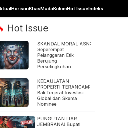
ktual
Horison
Khas
Muda
Kolom
Hot Issue
Indeks
Hot Issue
🔥
SKANDAL MORAL ASN:
Seperempat
Pelanggaran Etik
Berujung
Perselingkuhan
KEDAULATAN
PROPERTI TERANCAM:
Bali Terjerat Investasi
Global dan Skema
Nominee
PUNGUTAN LIAR
JEMBRANA! Bupati