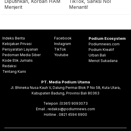
Diputihkan, Korban HAM
TikTok, Sanksi Nol
Menjerit
Menanti!
Indeks Berita
Facebook
Podium Ecosystem
Kebijakan Privasi
Instagram
Podiumnews.com
Persyaratan Layanan
TikTok
Podium Kreatif
Pedoman Media Siber
Youtube
Urban Bali
Kode Etik Jurnalis
Menot Sukadana
Redaksi
Tentang Kami
PT. Media Podium Utama
Jl. Bhineka Nusa Kauh V, Dalung Permai Blok P No 58, Kuta Utara,
Kabupaten Badung, Provinsi Bali 80363
Telepon .(0361) 9093073
Email . redaksi@podiumnews.com
Hotline . 0821 4594 6900