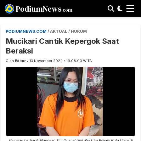
☰
PodiumNews
.com
PODIUMNEWS.COM
/ AKTUAL / HUKUM
Mucikari Cantik Kepergok Saat
Beraksi
Oleh
Editor
• 13 November 2024 • 19:08:00 WITA
Mucikari berhasil ditangkap Tim Opsnal Unit Reskrim Polsek Kuta Utara di