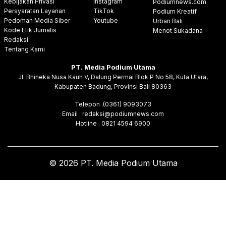
Kebijakan Privasi
Instagram
Podiumnews.com
Persyaratan Layanan
TikTok
Podium Kreatif
Pedoman Media Siber
Youtube
Urban Bali
Kode Etik Jurnalis
Menot Sukadana
Redaksi
Tentang Kami
PT. Media Podium Utama
Jl. Bhineka Nusa Kauh V, Dalung Permai Blok P No 58, Kuta Utara,
Kabupaten Badung, Provinsi Bali 80363
Telepon .(0361) 9093073
Email . redaksi@podiumnews.com
Hotline . 0821 4594 6900
© 2026 PT. Media Podium Utama