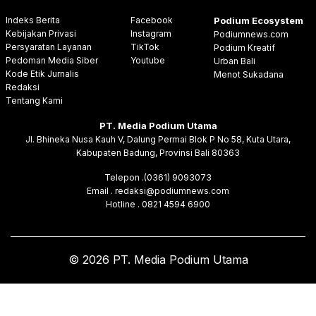
Indeks Berita
Facebook
Podium Ecosystem
Kebijakan Privasi
Instagram
Podiumnews.com
Persyaratan Layanan
TikTok
Podium Kreatif
Pedoman Media Siber
Youtube
Urban Bali
Kode Etik Jurnalis
Menot Sukadana
Redaksi
Tentang Kami
PT. Media Podium Utama
Jl. Bhineka Nusa Kauh V, Dalung Permai Blok P No 58, Kuta Utara,
Kabupaten Badung, Provinsi Bali 80363
Telepon .(0361) 9093073
Email . redaksi@podiumnews.com
Hotline . 0821 4594 6900
© 2026 PT. Media Podium Utama