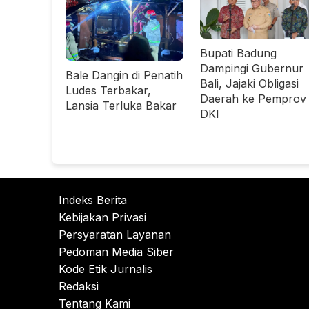
Bupati Badung
Dampingi Gubernur
Bale Dangin di Penatih
Bali, Jajaki Obligasi
Ludes Terbakar,
Daerah ke Pemprov
Lansia Terluka Bakar
DKI
Indeks Berita
Kebijakan Privasi
Persyaratan Layanan
Pedoman Media Siber
Kode Etik Jurnalis
Redaksi
Tentang Kami