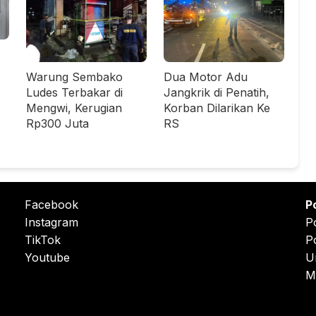
Warung Sembako
Dua Motor Adu
Ludes Terbakar di
Jangkrik di Penatih,
Mengwi, Kerugian
Korban Dilarikan Ke
Rp300 Juta
RS
Facebook
P
Instagram
P
TikTok
P
Youtube
U
M