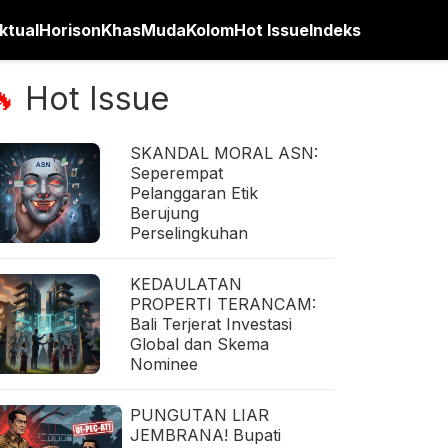
ktual
Horison
Khas
Muda
Kolom
Hot Issue
Indeks
Hot Issue
🔥
SKANDAL MORAL ASN:
Seperempat
Pelanggaran Etik
Berujung
Perselingkuhan
KEDAULATAN
PROPERTI TERANCAM:
Bali Terjerat Investasi
Global dan Skema
Nominee
PUNGUTAN LIAR
JEMBRANA! Bupati