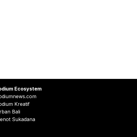
odium Ecosystem
odiumnews.com
odium Kreatif
rban Bali
enot Sukadana