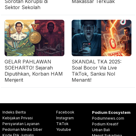
Sorotan Korupsi di
Makassar Terkuak
Sektor Sekolah
GELAR PAHLAWAN
SKANDAL TKA 2025:
SOEHARTO! Sejarah
Soal Bocor Via Live
Diputihkan, Korban HAM
TikTok, Sanksi Nol
Menjerit
Menanti!
Indeks Berita
Facebook
Podium Ecosystem
Kebijakan Privasi
Instagram
Podiumnews.com
Persyaratan Layanan
TikTok
Podium Kreatif
Pedoman Media Siber
Youtube
Urban Bali
Kode Etik Jurnalis
Menot Sukadana