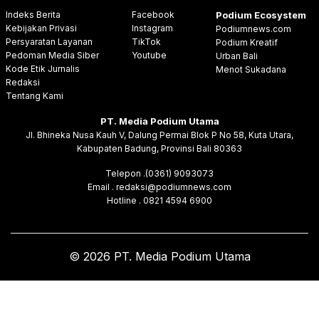
Indeks Berita
Facebook
Podium Ecosystem
Kebijakan Privasi
Instagram
Podiumnews.com
Persyaratan Layanan
TikTok
Podium Kreatif
Pedoman Media Siber
Youtube
Urban Bali
Kode Etik Jurnalis
Menot Sukadana
Redaksi
Tentang Kami
PT. Media Podium Utama
Jl. Bhineka Nusa Kauh V, Dalung Permai Blok P No 58, Kuta Utara,
Kabupaten Badung, Provinsi Bali 80363
Telepon .(0361) 9093073
Email . redaksi@podiumnews.com
Hotline . 0821 4594 6900
© 2026 PT. Media Podium Utama