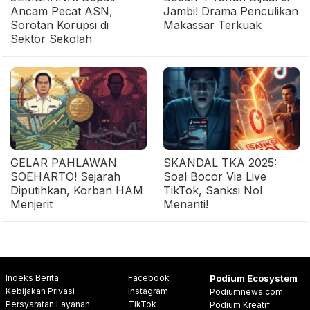
Ancam Pecat ASN,
Jambi! Drama Penculikan
Sorotan Korupsi di
Makassar Terkuak
Sektor Sekolah
GELAR PAHLAWAN
SKANDAL TKA 2025:
SOEHARTO! Sejarah
Soal Bocor Via Live
Diputihkan, Korban HAM
TikTok, Sanksi Nol
Menjerit
Menanti!
Indeks Berita
Facebook
Podium Ecosystem
Kebijakan Privasi
Instagram
Podiumnews.com
Persyaratan Layanan
TikTok
Podium Kreatif