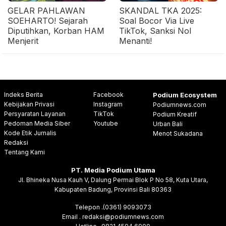
GELAR PAHLAWAN
SKANDAL TKA 2025:
SOEHARTO! Sejarah
Soal Bocor Via Live
Diputihkan, Korban HAM
TikTok, Sanksi Nol
Menjerit
Menanti!
Indeks Berita
Facebook
Podium Ecosystem
Kebijakan Privasi
Instagram
Podiumnews.com
Persyaratan Layanan
TikTok
Podium Kreatif
Pedoman Media Siber
Youtube
Urban Bali
Kode Etik Jurnalis
Menot Sukadana
Redaksi
Tentang Kami
PT. Media Podium Utama
Jl. Bhineka Nusa Kauh V, Dalung Permai Blok P No 58, Kuta Utara,
Kabupaten Badung, Provinsi Bali 80363
Telepon .(0361) 9093073
Email . redaksi@podiumnews.com