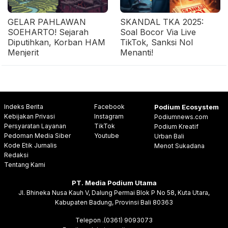
GELAR PAHLAWAN
SKANDAL TKA 2025:
SOEHARTO! Sejarah
Soal Bocor Via Live
Diputihkan, Korban HAM
TikTok, Sanksi Nol
Menjerit
Menanti!
Indeks Berita
Facebook
Podium Ecosystem
Kebijakan Privasi
Instagram
Podiumnews.com
Persyaratan Layanan
TikTok
Podium Kreatif
Pedoman Media Siber
Youtube
Urban Bali
Kode Etik Jurnalis
Menot Sukadana
Redaksi
Tentang Kami
PT. Media Podium Utama
Jl. Bhineka Nusa Kauh V, Dalung Permai Blok P No 58, Kuta Utara,
Kabupaten Badung, Provinsi Bali 80363
Telepon .(0361) 9093073