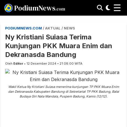
☰
PodiumNews
.com
PODIUMNEWS.COM
/ AKTUAL / NEWS
Ny Kristiani Suiasa Terima
Kunjungan PKK Muara Enim dan
Dekranasda Bandung
Oleh
Editor
• 12 Desember 2024 • 21:08:00 WITA
Wakil Ketua Ny Kristiani Suiasa menerima kunjungan TP PKK Muara Enim
dan Dekranasda Kabupaten Bandung di Sekretariat TP PKK Badung, Balai
Budaya Giri Nata Mandala, Puspem Badung, Kamis (12/12).