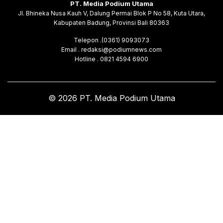
PT. Media Podium Utama
Jl. Bhineka Nusa Kauh V, Dalung Permai Blok P No 58, Kuta Utara,
Kabupaten Badung, Provinsi Bali 80363
Telepon .(0361) 9093073
Email . redaksi@podiumnews.com
Hotline . 0821 4594 6900
© 2026 PT. Media Podium Utama