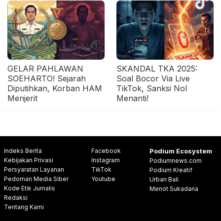
GELAR PAHLAWAN
SKANDAL TKA 2025:
SOEHARTO! Sejarah
Soal Bocor Via Live
Diputihkan, Korban HAM
TikTok, Sanksi Nol
Menjerit
Menanti!
Indeks Berita
Facebook
Podium Ecosystem
Kebijakan Privasi
Instagram
Podiumnews.com
Persyaratan Layanan
TikTok
Podium Kreatif
Pedoman Media Siber
Youtube
Urban Bali
Kode Etik Jurnalis
Menot Sukadana
Redaksi
Tentang Kami