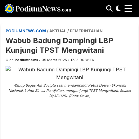
☰
PodiumNews
.com
PODIUMNEWS.COM
/ AKTUAL / PEMERINTAHAN
Wabub Badung Dampingi LBP
Kunjungi TPST Mengwitani
Oleh
Podiumnews
• 05 Maret 2025 • 17:13:00 WITA
Wabup Bagus Alit Sucipta saat mendampingi Ketua Dewan Ekonomi
Nasional, Luhut Binsar Pandjaitan, mengunjungi TPST Mengwitani, Selasa
(4/3/2025). (Foto: Dewa)