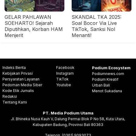
GELAR PAHLAWAN
SKANDAL TKA 2025:
SOEHARTO! Sejarah
Soal Bocor Via Live
Diputihkan, Korban HAM
TikTok, Sanksi Nol
Menjerit
Menanti!
Indeks Berita
Facebook
Podium Ecosystem
Kebijakan Privasi
Instagram
Podiumnews.com
Persyaratan Layanan
TikTok
Podium Kreatif
Pedoman Media Siber
Youtube
Urban Bali
Kode Etik Jurnalis
Menot Sukadana
Redaksi
Tentang Kami
PT. Media Podium Utama
Jl. Bhineka Nusa Kauh V, Dalung Permai Blok P No 58, Kuta Utara,
Kabupaten Badung, Provinsi Bali 80363
Telepon .(0361) 9093073