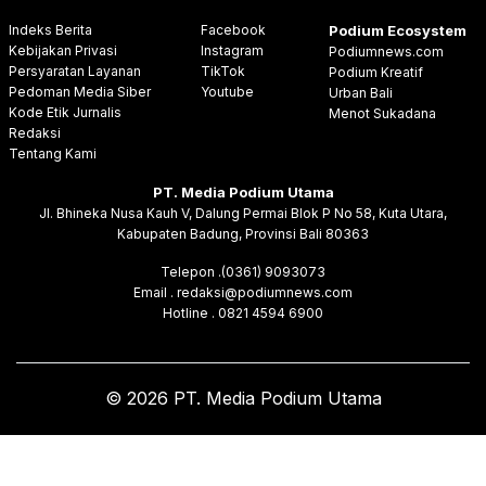
Indeks Berita
Facebook
Podium Ecosystem
Kebijakan Privasi
Instagram
Podiumnews.com
Persyaratan Layanan
TikTok
Podium Kreatif
Pedoman Media Siber
Youtube
Urban Bali
Kode Etik Jurnalis
Menot Sukadana
Redaksi
Tentang Kami
PT. Media Podium Utama
Jl. Bhineka Nusa Kauh V, Dalung Permai Blok P No 58, Kuta Utara,
Kabupaten Badung, Provinsi Bali 80363
Telepon .(0361) 9093073
Email . redaksi@podiumnews.com
Hotline . 0821 4594 6900
© 2026 PT. Media Podium Utama