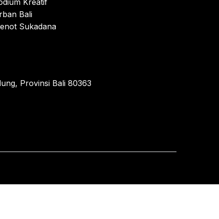
odium Kreatif
rban Bali
enot Sukadana
ung, Provinsi Bali 80363