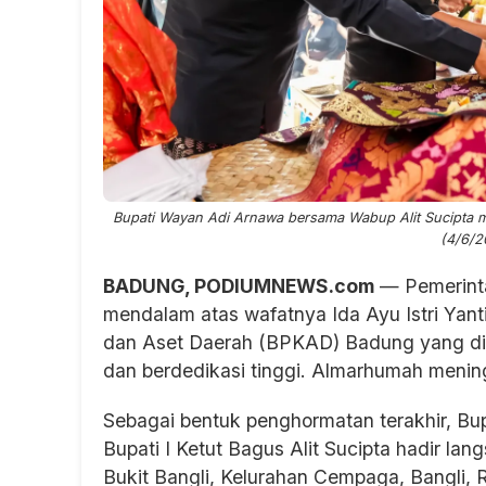
Bupati Wayan Adi Arnawa bersama Wabup Alit Sucipta mela
(4/6/2
BADUNG, PODIUMNEWS.com
— Pemerint
mendalam atas wafatnya Ida Ayu Istri Yan
dan Aset Daerah (BPKAD) Badung yang di
dan berdedikasi tinggi. Almarhumah mening
Sebagai bentuk penghormatan terakhir, B
Bupati I Ketut Bagus Alit Sucipta hadir l
Bukit Bangli, Kelurahan Cempaga, Bangli, R