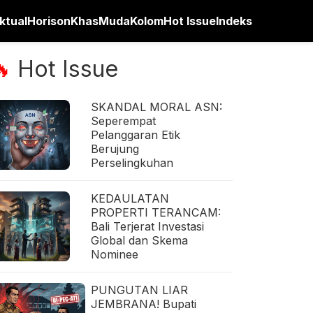
ktual
Horison
Khas
Muda
Kolom
Hot Issue
Indeks
Hot Issue
🔥
SKANDAL MORAL ASN:
Seperempat
Pelanggaran Etik
Berujung
Perselingkuhan
KEDAULATAN
PROPERTI TERANCAM:
Bali Terjerat Investasi
Global dan Skema
Nominee
PUNGUTAN LIAR
JEMBRANA! Bupati