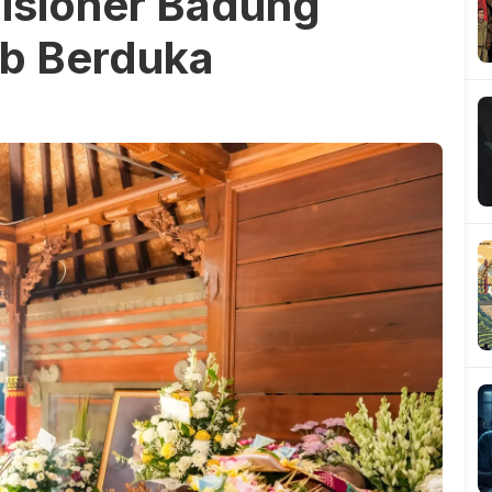
isioner Badung
b Berduka