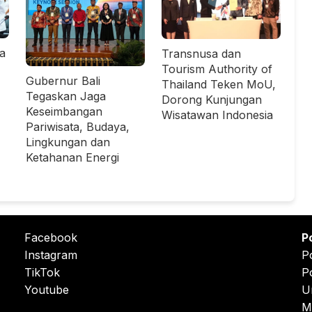
ta
Transnusa dan
Tourism Authority of
Gubernur Bali
Thailand Teken MoU,
Tegaskan Jaga
Dorong Kunjungan
Keseimbangan
Wisatawan Indonesia
Pariwisata, Budaya,
Lingkungan dan
Ketahanan Energi
Facebook
P
Instagram
P
TikTok
P
Youtube
U
M