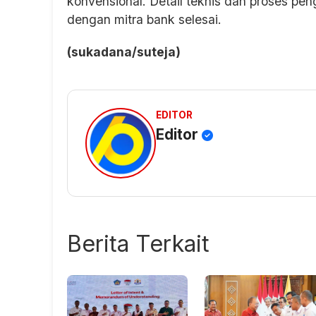
konvensional. Detail teknis dan proses pe
dengan mitra bank selesai.
(sukadana/suteja)
EDITOR
Editor
Berita Terkait