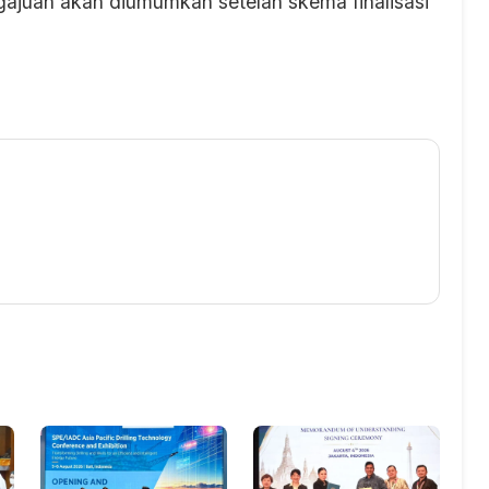
ngajuan akan diumumkan setelah skema finalisasi