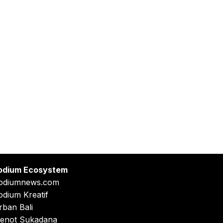
odium Ecosystem
odiumnews.com
odium Kreatif
rban Bali
enot Sukadana