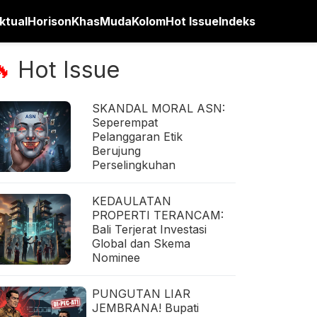
ktual
Horison
Khas
Muda
Kolom
Hot Issue
Indeks
Hot Issue
🔥
SKANDAL MORAL ASN:
Seperempat
Pelanggaran Etik
Berujung
Perselingkuhan
KEDAULATAN
PROPERTI TERANCAM:
Bali Terjerat Investasi
Global dan Skema
Nominee
PUNGUTAN LIAR
JEMBRANA! Bupati