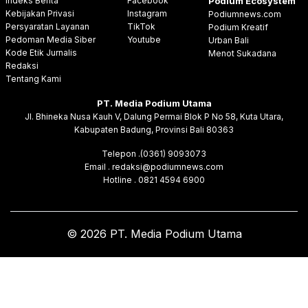
Indeks Berita
Facebook
Podium Ecosystem
Kebijakan Privasi
Instagram
Podiumnews.com
Persyaratan Layanan
TikTok
Podium Kreatif
Pedoman Media Siber
Youtube
Urban Bali
Kode Etik Jurnalis
Menot Sukadana
Redaksi
Tentang Kami
PT. Media Podium Utama
Jl. Bhineka Nusa Kauh V, Dalung Permai Blok P No 58, Kuta Utara,
Kabupaten Badung, Provinsi Bali 80363
Telepon .(0361) 9093073
Email . redaksi@podiumnews.com
Hotline . 0821 4594 6900
© 2026 PT. Media Podium Utama