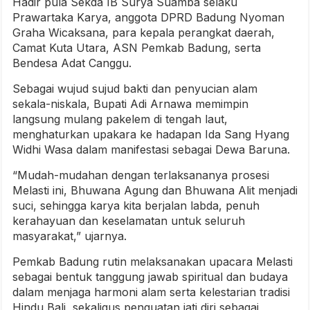
Hadir pula Sekda IB Surya Suamba selaku
Prawartaka Karya, anggota DPRD Badung Nyoman
Graha Wicaksana, para kepala perangkat daerah,
Camat Kuta Utara, ASN Pemkab Badung, serta
Bendesa Adat Canggu.
Sebagai wujud sujud bakti dan penyucian alam
sekala-niskala, Bupati Adi Arnawa memimpin
langsung mulang pakelem di tengah laut,
menghaturkan upakara ke hadapan Ida Sang Hyang
Widhi Wasa dalam manifestasi sebagai Dewa Baruna.
“Mudah-mudahan dengan terlaksananya prosesi
Melasti ini, Bhuwana Agung dan Bhuwana Alit menjadi
suci, sehingga karya kita berjalan labda, penuh
kerahayuan dan keselamatan untuk seluruh
masyarakat,” ujarnya.
Pemkab Badung rutin melaksanakan upacara Melasti
sebagai bentuk tanggung jawab spiritual dan budaya
dalam menjaga harmoni alam serta kelestarian tradisi
Hindu Bali, sekaligus penguatan jati diri sebagai