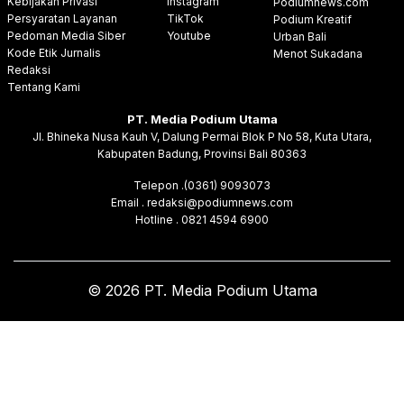
Kebijakan Privasi
Instagram
Podiumnews.com
Persyaratan Layanan
TikTok
Podium Kreatif
Pedoman Media Siber
Youtube
Urban Bali
Kode Etik Jurnalis
Menot Sukadana
Redaksi
Tentang Kami
PT. Media Podium Utama
Jl. Bhineka Nusa Kauh V, Dalung Permai Blok P No 58, Kuta Utara,
Kabupaten Badung, Provinsi Bali 80363
Telepon .(0361) 9093073
Email . redaksi@podiumnews.com
Hotline . 0821 4594 6900
© 2026 PT. Media Podium Utama