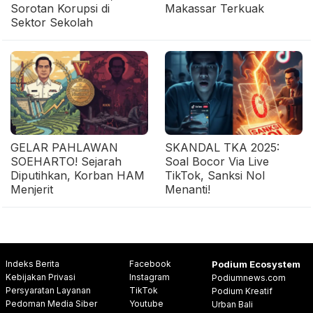
Sorotan Korupsi di
Makassar Terkuak
Sektor Sekolah
GELAR PAHLAWAN
SKANDAL TKA 2025:
SOEHARTO! Sejarah
Soal Bocor Via Live
Diputihkan, Korban HAM
TikTok, Sanksi Nol
Menjerit
Menanti!
Indeks Berita
Facebook
Podium Ecosystem
Kebijakan Privasi
Instagram
Podiumnews.com
Persyaratan Layanan
TikTok
Podium Kreatif
Pedoman Media Siber
Youtube
Urban Bali