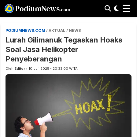
☰
PodiumNews
.com
PODIUMNEWS.COM
/ AKTUAL / NEWS
Lurah Gilimanuk Tegaskan Hoaks
Soal Jasa Helikopter
Penyeberangan
Oleh
Editor
• 10 Juli 2025 • 20:33:00 WITA