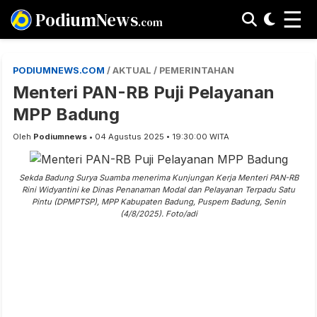
☰
PodiumNews
.com
PODIUMNEWS.COM
/ AKTUAL / PEMERINTAHAN
Menteri PAN-RB Puji Pelayanan
MPP Badung
Oleh
Podiumnews
• 04 Agustus 2025 • 19:30:00 WITA
Sekda Badung Surya Suamba menerima Kunjungan Kerja Menteri PAN-RB
Rini Widyantini ke Dinas Penanaman Modal dan Pelayanan Terpadu Satu
Pintu (DPMPTSP), MPP Kabupaten Badung, Puspem Badung, Senin
(4/8/2025). Foto/adi