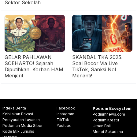
Sektor Sekolah
GELAR PAHLAWAN
SKANDAL TKA 2025:
SOEHARTO! Sejarah
Soal Bocor Via Live
Diputihkan, Korban HAM
TikTok, Sanksi Nol
Menjerit
Menanti!
Indeks Berita
Facebook
Podium Ecosystem
Kebijakan Privasi
Instagram
Podiumnews.com
Persyaratan Layanan
TikTok
Podium Kreatif
Pedoman Media Siber
Youtube
Urban Bali
Kode Etik Jurnalis
Menot Sukadana