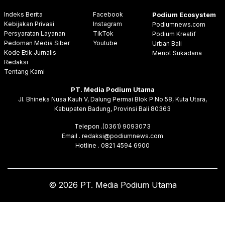
Indeks Berita
Facebook
Podium Ecosystem
Kebijakan Privasi
Instagram
Podiumnews.com
Persyaratan Layanan
TikTok
Podium Kreatif
Pedoman Media Siber
Youtube
Urban Bali
Kode Etik Jurnalis
Menot Sukadana
Redaksi
Tentang Kami
PT. Media Podium Utama
Jl. Bhineka Nusa Kauh V, Dalung Permai Blok P No 58, Kuta Utara,
Kabupaten Badung, Provinsi Bali 80363
Telepon .(0361) 9093073
Email . redaksi@podiumnews.com
Hotline . 0821 4594 6900
© 2026 PT. Media Podium Utama