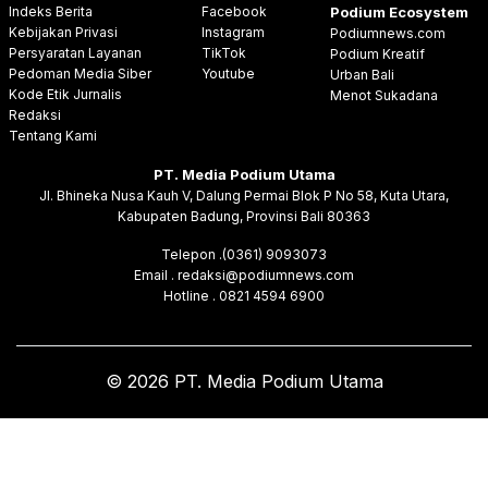
Indeks Berita
Facebook
Podium Ecosystem
Kebijakan Privasi
Instagram
Podiumnews.com
Persyaratan Layanan
TikTok
Podium Kreatif
Pedoman Media Siber
Youtube
Urban Bali
Kode Etik Jurnalis
Menot Sukadana
Redaksi
Tentang Kami
PT. Media Podium Utama
Jl. Bhineka Nusa Kauh V, Dalung Permai Blok P No 58, Kuta Utara,
Kabupaten Badung, Provinsi Bali 80363
Telepon .(0361) 9093073
Email . redaksi@podiumnews.com
Hotline . 0821 4594 6900
© 2026 PT. Media Podium Utama