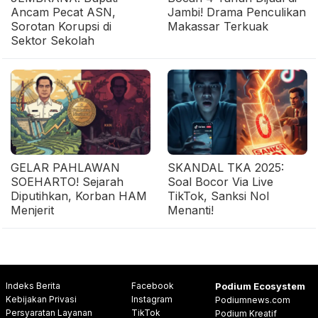
Ancam Pecat ASN,
Jambi! Drama Penculikan
Sorotan Korupsi di
Makassar Terkuak
Sektor Sekolah
GELAR PAHLAWAN
SKANDAL TKA 2025:
SOEHARTO! Sejarah
Soal Bocor Via Live
Diputihkan, Korban HAM
TikTok, Sanksi Nol
Menjerit
Menanti!
Indeks Berita
Facebook
Podium Ecosystem
Kebijakan Privasi
Instagram
Podiumnews.com
Persyaratan Layanan
TikTok
Podium Kreatif