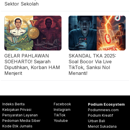
Sektor Sekolah
GELAR PAHLAWAN
SKANDAL TKA 2025:
SOEHARTO! Sejarah
Soal Bocor Via Live
Diputihkan, Korban HAM
TikTok, Sanksi Nol
Menjerit
Menanti!
Indeks Berita
Facebook
Podium Ecosystem
Kebijakan Privasi
Instagram
Podiumnews.com
Persyaratan Layanan
TikTok
Podium Kreatif
Pedoman Media Siber
Youtube
Urban Bali
Kode Etik Jurnalis
Menot Sukadana