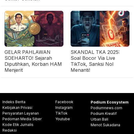
GELAR PAHLAWAN
SKANDAL TKA 2025:
SOEHARTO! Sejarah
Soal Bocor Via Live
Diputihkan, Korban HAM
TikTok, Sanksi Nol
Menjerit
Menanti!
Indeks Berita
Facebook
Podium Ecosystem
Kebijakan Privasi
Instagram
Podiumnews.com
Persyaratan Layanan
TikTok
Podium Kreatif
Pedoman Media Siber
Youtube
Urban Bali
Kode Etik Jurnalis
Menot Sukadana
Redaksi